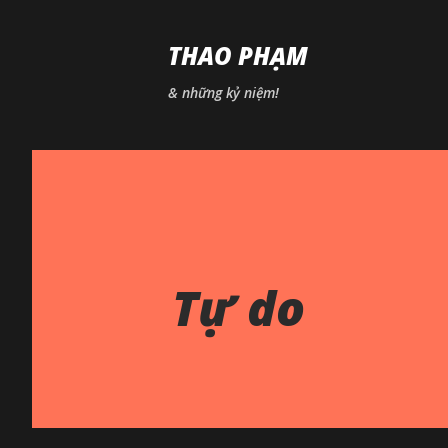
THAO PHẠM
& những kỷ niệm!
Tự do