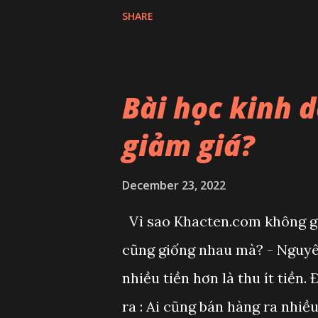
nhau là vì đang phụ thuộc v
SHARE
MARKET CAP (tổng vốn hóa Cr
biểu đồ đi khá giống với BTC 
nhiều nhất trên BTC. Ở chứng 
Bài học kinh 
giá của các mã cổ phiếu đều 
giảm giá?
được nhưng cũng có công ty l
lúc? Thậm chí dịch bệnh vừa x
December 23, 2022
cổ phiếu tăng lên chứ? Nhưng
Vì sao Khacten.com không giả
quyết định một thị trường, đó
cũng giống nhau mà? - Nguyên
cổ phiếu, các đồng coin hầu 
nhiều tiền hơn là thu ít tiền.
định bởi Dòng tiền thì bạn nên
ra : Ai cũng bán hàng ra nhiều