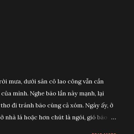
ời mưa, dưới sân cô lao công vẫn cần
của mình. Nghe bão lần này mạnh, lại
thơ đi tránh bão cùng cả xóm. Ngày ấy, ở
 nhà lá hoặc hơn chút là ngói, gió bão
 hết, chuyện năm nào cũng gặp, nên phải