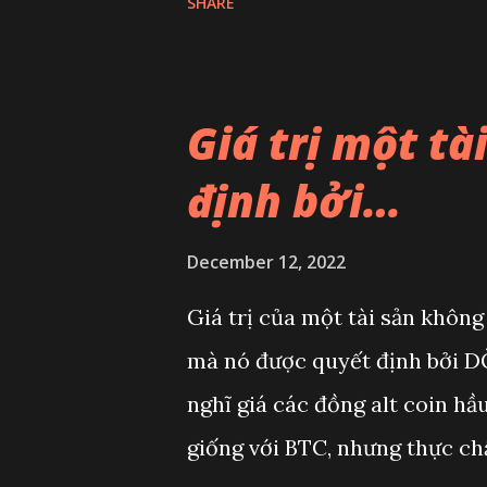
SHARE
đi nhờ nhà ai có nhà bê-tông.
sơ tán. Cả góc xóm năm ấy tậ
Hậu. Nhà nó mái bê-tông kiên
Giá trị một tà
ít hơn. Năm 1996, bố đưa mẹ c
định bởi…
nhà vì thứ giá trị nhất lúc ấy 
bằng gì. Bão thường đến và đi
December 12, 2022
đổ ra đường nhặt bưởi, nhặt n
Giá trị của một tài sản không
không vì nhà thì bay nóc, nhà
mà nó được quyết định bởi D
trong nước. Tất cả lại phải s
nghĩ giá các đồng alt coin hầ
những gia đình đông...
giống với BTC, nhưng thực chấ