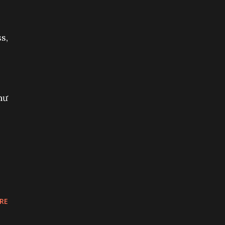
s,
hư
RE